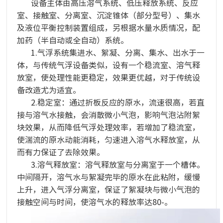
设备主体由高压溶气系统、低压释放系统、反应
室、接触室、分离室、沉淀锥体（部分型号）、集水
及液位平衡控制装置组成，另根据水量水质情况，配
加药（半自动或全自动）系统。
1.气浮系统集进水、絮凝、分离、集水、出水于一
体，与传统气浮设备类似，设有一个稳流室、溶气释
放室，使处理性能更稳定，效果更优越，对于传统设
备改造尤为适宜。
2.稳定室：通过折板反应的原水，流速很高，若直
接与溶气水接触，会消散微小气泡，影响气泡沾附絮
块效果，从而降低气浮处理效率，若增加了稳流室，
使湍流的原水动能消耗，匀速进入溶气水释放室，从
而有力保证了去除效果。
3.溶气释放室：溶气释放室与分离室于一个槽体。
中间隔开，溶气水与絮凝完毕的原水在此粘附，缓慢
上升，进入气浮分离室，保证了絮凝块与微小气泡的
接触空间与时间，使溶气水的释放率达80-。